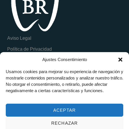
Aviso Legal
Política de Privacidad
Ajustes Consentimiento
Política de Cookies
Inicio
Calle Barcelona, 28
Usamos cookies para mejorar su experiencia de navegación y
C.Móstoles, Madrid
mostrarle contenidos personalizados y analizar nuestro tráfico.
Clinica BR Dental
919 472 470
No otorgar el consentimiento, o retirarlo, puede afectar
Implantología Digital 3D
604 80 15 15
negativamente a ciertas características y funciones.
info@brdental.es
Otros tratamientos
Casos Clínicos
ACEPTAR
Blog
RECHAZAR