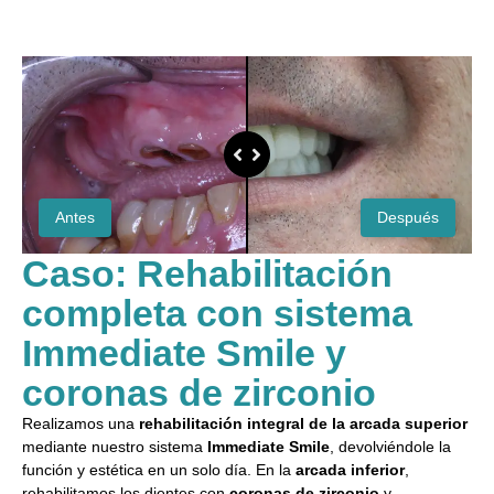
Antes
Después
Caso: Rehabilitación
completa con sistema
Immediate Smile y
coronas de zirconio
Realizamos una
rehabilitación integral de la arcada superior
mediante nuestro sistema
Immediate Smile
, devolviéndole la
función y estética en un solo día. En la
arcada inferior
,
rehabilitamos los dientes con
coronas de zirconio
y