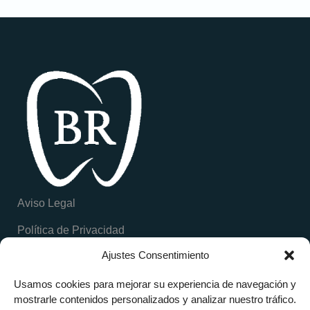
Aviso Legal
Política de Privacidad
Ajustes Consentimiento
Política de Cookies
Inicio
Calle Barcelona, 28
Usamos cookies para mejorar su experiencia de navegación y
C.Móstoles, Madrid
mostrarle contenidos personalizados y analizar nuestro tráfico.
Clinica BR Dental
919 472 470