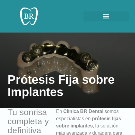
Prótesis Fija sobre
Implantes
Tu sonrisa
En
Clínica BR Dental
somos
especialistas en
prótesis fijas
completa y
sobre implantes
, la solución
definitiva
más avanzada y duradera para