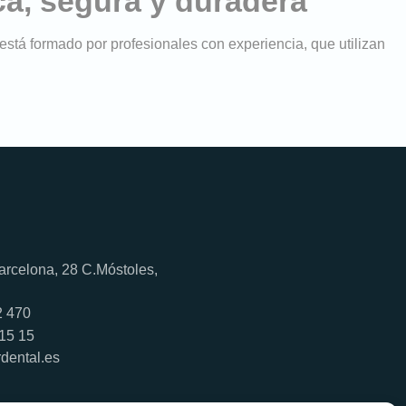
ca, segura y duradera
stá formado por profesionales con experiencia, que utilizan
arcelona, 28 C.Móstoles,
2 470
15 15
dental.es