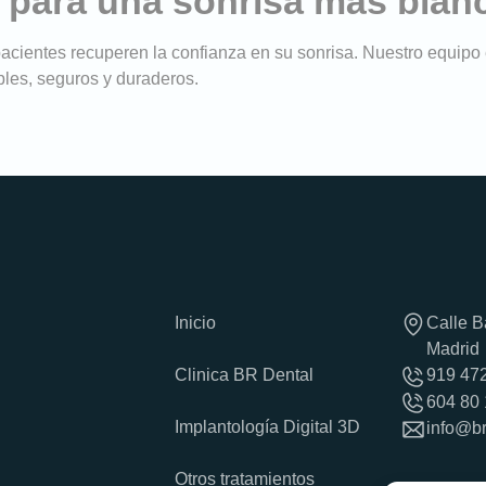
l para una sonrisa más blan
cientes recuperen la confianza en su sonrisa. Nuestro equipo e
bles, seguros y duraderos.
Inicio
Calle B
Madrid
Clinica BR Dental
919 47
604 80 
Implantología Digital 3D
info@br
Otros tratamientos