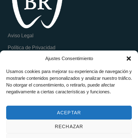
Aviso Legal
Política de Privacidad
Ajustes Consentimiento
Política de Cookies
Inicio
Calle Barcelona, 28
Usamos cookies para mejorar su experiencia de navegación y
C.Móstoles, Madrid
mostrarle contenidos personalizados y analizar nuestro tráfico.
Clinica BR Dental
919 472 470
No otorgar el consentimiento, o retirarlo, puede afectar
Implantología Digital 3D
604 80 15 15
negativamente a ciertas características y funciones.
info@brdental.es
Otros tratamientos
Casos Clínicos
ACEPTAR
Blog
RECHAZAR
Contacto