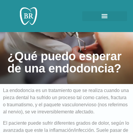
¿Qué puedo esperar
de una endodoncia?
La endodoncia es un tratamiento que se realiza cuando una
pieza dental ha sufrido un proceso tal como caries, fractura
o traumatismo, y el paquete vasculonervioso (nos referimos
al nervio), se ve irreversiblemente afectado.
El paciente puede sufrir diferentes grados de dolor, según lo
avanzada que este la inflamación/infección. Suele pasar de