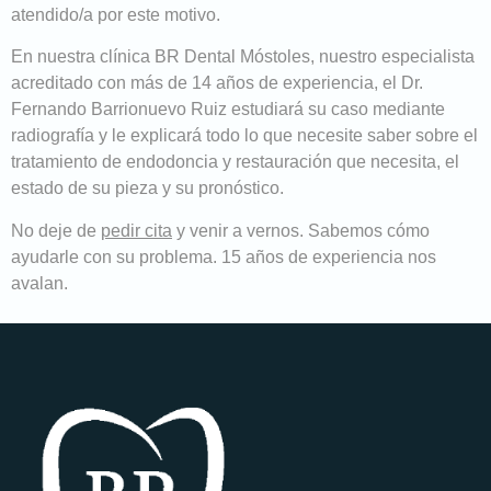
atendido/a por este motivo.
En nuestra clínica BR Dental Móstoles, nuestro especialista
acreditado con más de 14 años de experiencia, el Dr.
Fernando Barrionuevo Ruiz estudiará su caso mediante
radiografía y le explicará todo lo que necesite saber sobre el
tratamiento de endodoncia y restauración que necesita, el
estado de su pieza y su pronóstico.
No deje de
pedir cita
y venir a vernos. Sabemos cómo
ayudarle con su problema. 15 años de experiencia nos
avalan.