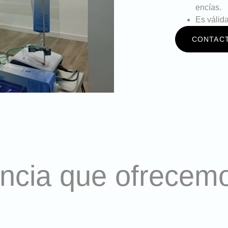
encías.
Es válid
CONTAC
oncia que ofrecem