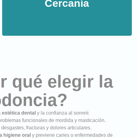
Cercanía
creemos que una atención cálida y humana es tan
importante como la técnica.
r qué elegir la
odoncia?
a
estética dental
y la confianza al sonreír.
problemas funcionales de mordida y masticación.
desgastes, fracturas y dolores articulares.
la higiene oral
y previene caries o enfermedades de