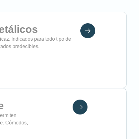
etálicos
icaz. Indicados para todo tipo de
tados predecibles.
e
permiten
ote. Cómodos,