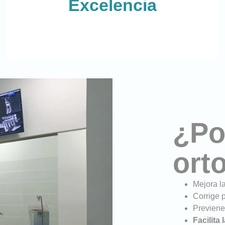
Excelencia
aplicamos protocolos de calidad en cada
tratamiento.
¿Po
ort
Mejora l
Corrige 
Previene 
Facilita 