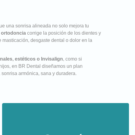
 una sonrisa alineada no solo mejora tu
a
ortodoncia
corrige la posición de los dientes y
 masticación, desgaste dental o dolor en la
nales, estéticos o Invisalign
, como si
 hijos, en BR Dental diseñamos un plan
 sonrisa armónica, sana y duradera.
Cercanía